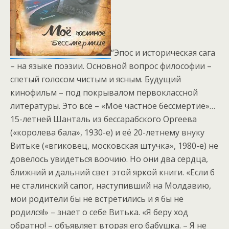
“Эпос и историческая сага
– на языке поэзии. Основной вопрос философии –
спетый голосом чистым и ясным. Будущий
кинофильм – под покрывалом первоклассной
литературы. Это всё – «Моё частное бессмертие»…
15-летней Шанталь из бессарабского Оргеева
(«королева бала», 1930-е) и её 20-летнему внуку
Витьке («вгиковец, московская штучка», 1980-е) не
довелось увидеться воочию. Но они два сердца,
ближний и дальний свет этой яркой книги. «Если б
не сталинский сапог, наступивший на Молдавию,
мои родители бы не встретились и я бы не
родился!» – знает о себе Витька. «Я беру ход
обратно! – объявляет вторая его бабушка. – Я не