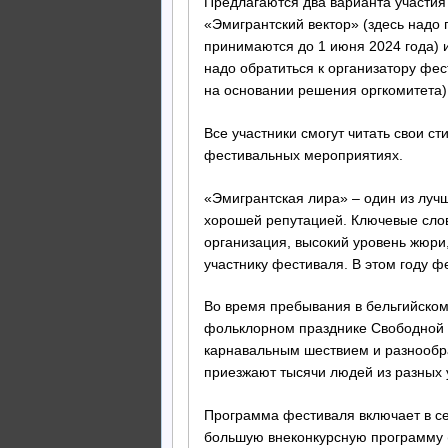
Предлагаются два варианта участия 
«Эмигрантский вектор» (здесь надо 
принимаются до 1 июня 2024 года) и
надо обратиться к организатору ф
на основании решения оргкомитета)
Все участники смогут читать свои ст
фестивальных мероприятиях.
«Эмигрантская лира» – один из луч
хорошей репутацией. Ключевые слов
организация, высокий уровень жюри
участнику фестиваля. В этом году ф
Во время пребывания в бельгийском
фольклорном празднике Свободной р
карнавальным шествием и разнообр
приезжают тысячи людей из разных 
Программа фестиваля включает в себ
большую внеконкурсную программу (