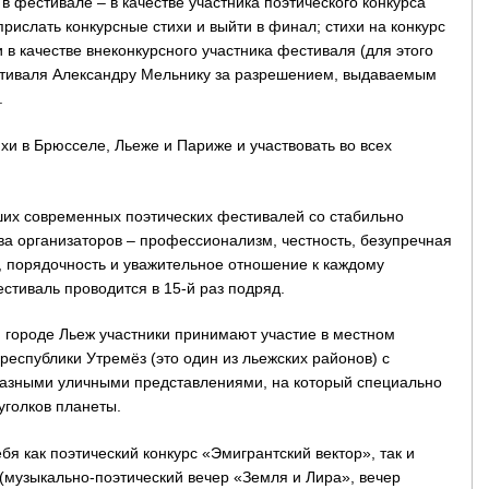
в фестивале – в качестве участника поэтического конкурса
прислать конкурсные стихи и выйти в финал; стихи на конкурс
 в качестве внеконкурсного участника фестиваля (для этого
естиваля Александру Мельнику за разрешением, выдаваемым
.
ихи в Брюсселе, Льеже и Париже и участвовать во всех
ших современных поэтических фестивалей со стабильно
а организаторов – профессионализм, честность, безупречная
, порядочность и уважительное отношение к каждому
естиваль проводится в 15-й раз подряд.
 городе Льеж участники принимают участие в местном
еспублики Утремёз (это один из льежских районов) с
азными уличными представлениями, на который специально
уголков планеты.
я как поэтический конкурс «Эмигрантский вектор», так и
музыкально-поэтический вечер «Земля и Лира», вечер