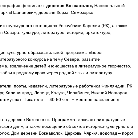
География фестиваля:
деревня Вокнаволок,
Национальный
парк «Паанаярви», деревня Корза, Сямозерье.
ко-культурного потенциала Республики Карелия (РК), а также
 Севера: культуре, литературе, истории, архитектуре,
ия культурно-образовательной программы «Берег
тературного конкурса на тему Севера, развитие
изма, вовлечение детей и юношества в литературное творчество,
любви к родному краю через родной язык и литературу.
атели, поэты, издатели, литературные работники Финляндии, РК
рг, Калининград, Липецк, Калуга, Челябинск, Нижний Новгород,
остомукша). Писатели — 40-50 чел. + местное население д.
дет в деревне Вокнаволок. Программа включает литературные
тского дня», а также посещение объектов историко-культурного и
лок, Дом деревни Вокнаволок, Церковь, Чярккя, водопад – порог