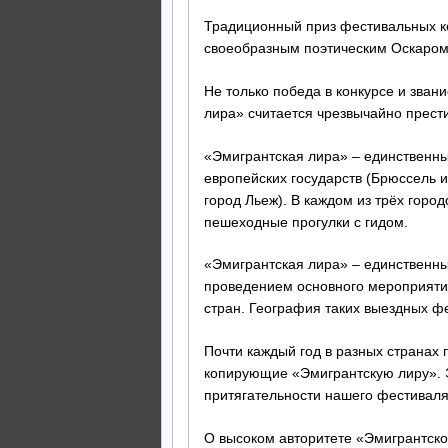
Традиционный приз фестивальных ко
своеобразным поэтическим Оскаром
Не только победа в конкурсе и зван
лира» считается чрезвычайно прест
«Эмигрантская лира» – единственны
европейских государств (Брюссель и
город Льеж). В каждом из трёх гор
пешеходные прогулки с гидом.
«Эмигрантская лира» – единственны
проведением основного мероприятия
стран. География таких выездных ф
Почти каждый год в разных странах
копирующие «Эмигрантскую лиру». Э
притягательности нашего фестиваля
О высоком авторитете «Эмигрантской