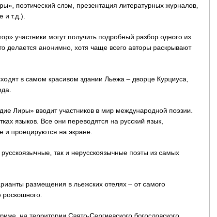
ры», поэтический слэм, презентация литературных журналов,
и т.д.).
тор» участники могут получить подробный разбор одного из
это делается анонимно, хотя чаще всего авторы раскрывают
одят в самом красивом здании Льежа – дворце Курциуса,
ода.
дие Лиры» вводит участников в мир международной поэзии.
тках языков. Все они переводятся на русский язык,
е и проецируются на экране.
 русскоязычные, так и нерусскоязычные поэты из самых
рианты размещения в льежских отелях – от самого
о роскошного.
риже, на территории Свято-Сергиевского богословского