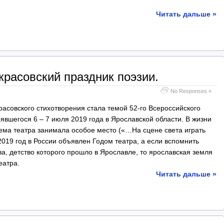
Читать дальше »
красовский праздник поэзии.
No Responses »
расовского стихотворения стала темой 52-го Всероссийского
оявшегося 6 – 7 июля 2019 года в Ярославской области. В жизни
 тема театра занимала особое место («…На сцене света играть
2019 год в России объявлен Годом театра, а если вспомнить
ва, детство которого прошло в Ярославле, то ярославская земля
еатра.
Читать дальше »