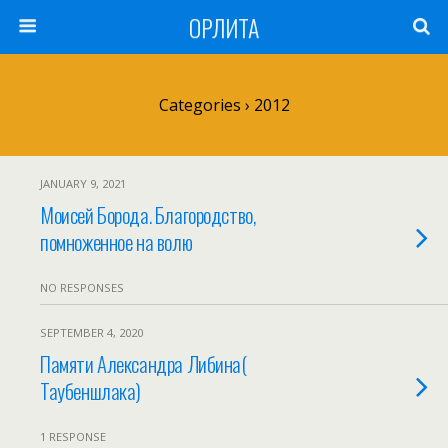
ОРЛИТА
Categories ›
2012
JANUARY 9, 2021
Моисей Борода. Благородство,
помноженное на волю
NO RESPONSES
SEPTEMBER 4, 2020
Памяти Александра Либина(
Таубеншлака)
1 RESPONSE