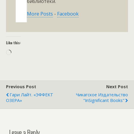
библиотеки.
More Posts
-
Facebook
Like this:
Loading…
Previous Post
Next Post
Гари Лайт. «ЭФФЕКТ
Чикагское Издательство
ОЗЕРА»
"InSignificant Books"
Leave a Reply