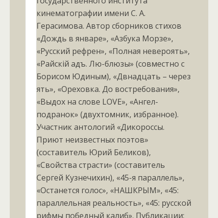
государственного института
кинематографии имени С. А.
Герасимова. Автор сборников стихов
«Дождь в январе», «Азбука Морзе»,
«Русский рефрен», «Полная невероять»,
«Райскiй адъ. Лю-блюзы» (совместно с
Борисом Юдиным), «Двѣнадцать – через
ять», «Ореховка. До востребования»,
«Выдох на слове LOVE», «Ангел-
подранок» (двухтомник, избранное).
Участник антологий «Дикороссы.
Приют неизвестных поэтов»
(составитель Юрий Беликов),
«Свойства страсти» (составитель
Сергей Кузнечихин), «45-я параллель»,
«Останется голос», «НАШКРЫМ», «45:
параллельная реальность», «45: русской
рифмы победный калиб». Публикации: