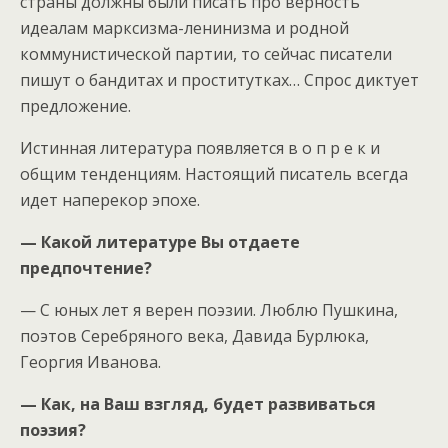
страны должны были писать про верность
идеалам марксизма-ленинизма и родной
коммунистической партии, то сейчас писатели
пишут о бандитах и проститутках… Спрос диктует
предложение.
Истинная литература появляется в о п р е к и
общим тенденциям. Настоящий писатель всегда
идет наперекор эпохе.
— Какой литературе Вы отдаете
предпочтение?
— С юных лет я верен поэзии. Люблю Пушкина,
поэтов Серебряного века, Давида Бурлюка,
Георгия Иванова.
— Как, на Ваш взгляд, будет развиваться
поэзия?