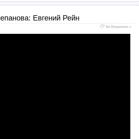
епанова: Евгений Рейн
No Responses »