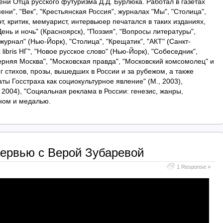
ни Отца русского футуризма Д.Д. Бурлюка. Работал в газетах
ени", "Век", "Крестьянская Россия", журналах "Мы", "Столица",
оэт, критик, мемуарист, интервьюер печатался в таких изданиях,
День и ночь" (Красноярск), "Поэзия", "Вопросы литературы",
журнал" (Нью-Йорк), "Столица", "Крещатик", "АКТ" (Санкт-
 libris НГ", "Новое русское слово" (Нью-Йорк), "Собеседник",
ерняя Москва", "Московская правда", "Московский комсомолец" и
иг стихов, прозы, вышедших в России и за рубежом, а также
ты Госстраха как социокультурное явление" (М., 2003),
 2004), "Социальная реклама в России: генезис, жанры,
еном и медалью.
тервью с Верой Зубаревой
1 Response »