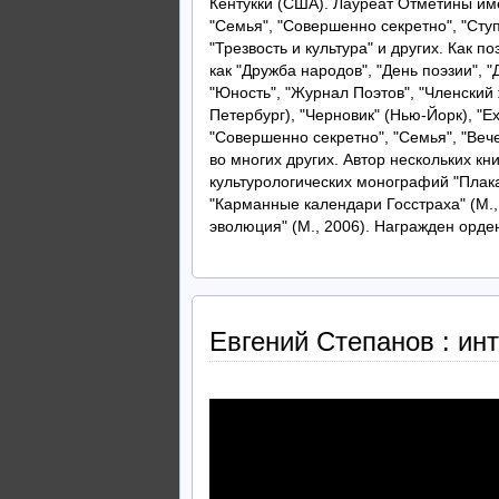
Кентукки (США). Лауреат Отметины име
"Семья", "Совершенно секретно", "Ступ
"Трезвость и культура" и других. Как п
как "Дружба народов", "День поэзии", "
"Юность", "Журнал Поэтов", "Членский 
Петербург), "Черновик" (Нью-Йорк), "Ex
"Совершенно секретно", "Семья", "Веч
во многих других. Автор нескольких кн
культурологических монографий "Плака
"Карманные календари Госстраха" (М.,
эволюция" (М., 2006). Награжден орд
Евгений Степанов : ин