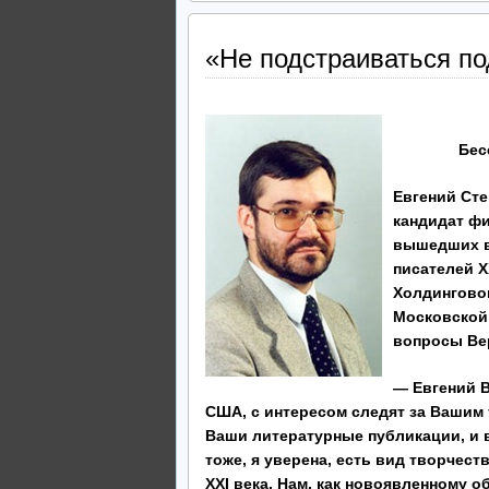
«Не подстраиваться по
Беседа Ве
Евгений Сте
кандидат фи
вышедших в
писателей Х
Холдинговог
Московской 
вопросы Ве
— Евгений 
США, с интересом следят за Вашим 
Ваши литературные публикации, и 
тоже, я уверена, есть вид творчес
ХХ
I века. Нам, как новоявленному 