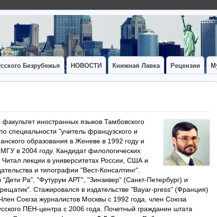
сского Безрубежья
НОВОСТИ
Книжная Лавка
Рецензии
М
л факультет иностранных языков Тамбовского
 по специальности "учитель французского и
ианского образования в Женеве в 1992 году и
 МГУ в 2004 году. Кандидат филологических
г. Читал лекции в университетах России, США и
ательства и типографии "Вест-Консалтинг".
"Дети Ра", "Футурум АРТ", "Зинзивер" (Санкт-Петербург) и
Крещатик". Стажировался в издательстве "Bayar-press" (Франция)
. Член Союза журналистов Москвы с 1992 года, член Союза
усского ПЕН-центра с 2006 года. Почетный гражданин штата