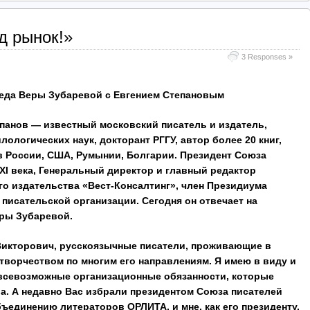
д рынок!»
3 Responses »
ры Зубаревой с Евгением Степановым
панов — известный московский писатель и издатель,
лологических наук, докторант РГГУ, автор более 20 книг,
 России, США, Румынии, Болгарии. Президент Союза
Х
I века, Генеральный директор и главный редактор
о издательства «Вест-Консалтинг», член Президиума
писательской организации. Сегодня он отвечает на
ры Зубаревой.
Викторович, русскоязычные писатели, проживающие в
творчеством по многим его направлениям. Я имею в виду и
всевозможные организационные обязанности, которые
тва. А недавно Вас избрали президентом Союза писателей
объединению литераторов ОРЛИТА, и мне, как его президенту,