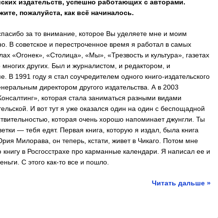
ских издательств, успешно работающих с авторами.
жите, пожалуйста, как всё начиналось.
спасибо за то внимание, которое Вы уделяете мне и моим
но. В советское и перестроченное время я работал в самых
х «Огонек», «Столица», «Мы», «Трезвость и культура», газетах
многих других. Был и журналистом, и редактором, и
е. В 1991 году я стал соучредителем одного книго-издательского
енеральным директором другого издательства. А в 2003
онсалтинг», которая стала заниматься разными видами
тельской. И вот тут я уже оказался один на один с беспощадной
ствительностью, которая очень хорошо напоминает джунгли. Ты
етки — тебя едят. Первая книга, которую я издал, была книга
рия Милорава, он теперь, кстати, живет в Чикаго. Потом мне
книгу в Росгосстрахе про карманные календари. Я написал ее и
ньги. С этого как-то все и пошло.
Читать дальше »