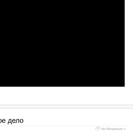
ое дело
No Responses »