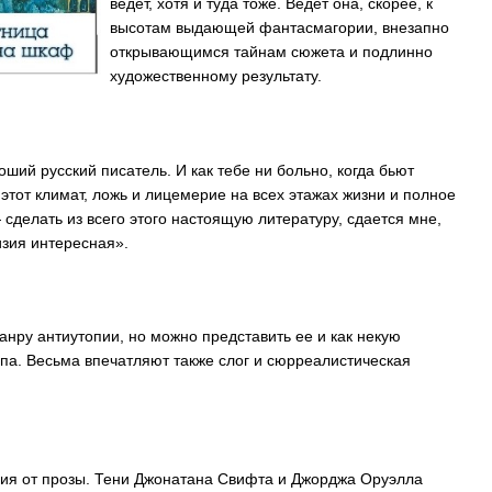
ведет, хотя и туда тоже. Ведет она, скорее, к
высотам выдающей фантасмагории, внезапно
открывающимся тайнам сюжета и подлинно
художественному результату.
ий русский писатель. И как тебе ни больно, когда бьют
 этот климат, ложь и лицемерие на всех этажах жизни и полное
 сделать из всего этого настоящую литературу, сдается мне,
изия интересная».
жанру антиутопии, но можно представить ее и как некую
а. Весьма впечатляют также слог и сюрреалистическая
твия от прозы. Тени Джонатана Свифта и Джорджа Оруэлла