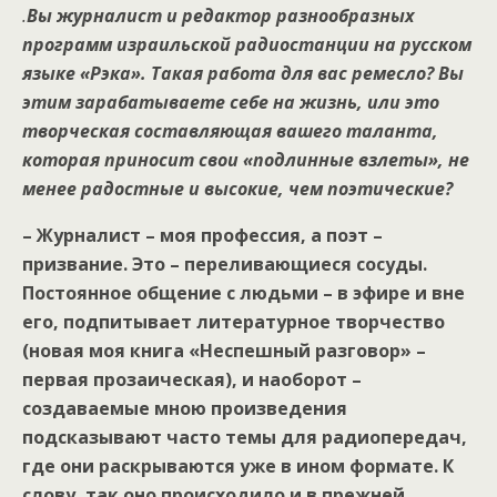
.
Вы журналист и редактор разнообразных
программ израильской радиостанции на русском
языке «Рэка». Такая работа для вас ремесло? Вы
этим зарабатываете себе на жизнь, или это
творческая составляющая вашего таланта,
которая приносит свои «подлинные взлеты», не
менее радостные и высокие, чем поэтические?
– Журналист – моя профессия, а поэт –
призвание. Это – переливающиеся сосуды.
Постоянное общение с людьми – в эфире и вне
его, подпитывает литературное творчество
(новая моя книга «Неспешный разговор» –
первая прозаическая), и наоборот –
создаваемые мною произведения
подсказывают часто темы для радиопередач,
где они раскрываются уже в ином формате. К
слову, так оно происходило и в прежней