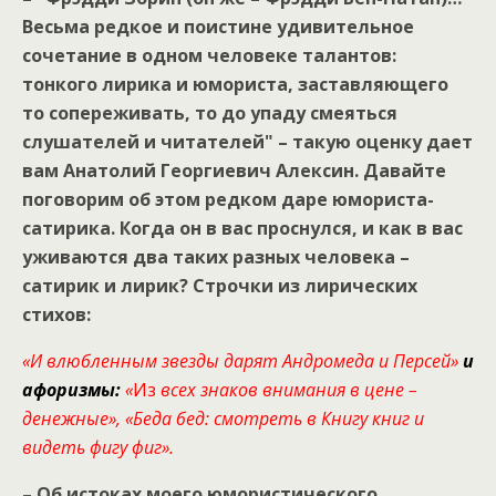
Весьма редкое и поистине удивительное
сочетание в одном человеке талантов:
тонкого лирика и юмориста, заставляющего
то сопереживать, то до упаду смеяться
слушателей и читателей" – такую оценку дает
вам Анатолий Георгиевич Алексин. Давайте
поговорим об этом редком даре юмориста-
сатирика. Когда он в вас проснулся, и как в вас
уживаются два таких разных человека –
сатирик и лирик? Строчки из лирических
стихов:
«И влюбленным звезды дарят Андромеда и Персей»
и
афоризмы:
«
Из
всех знаков внимания в цене –
денежные», «Беда бед: смотреть в Книгу книг и
видеть фигу фиг».
– Об истоках моего юмористического