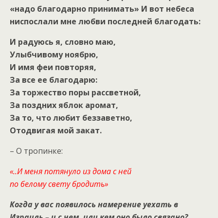
«надо благодарно принимать» И вот небеса
ниспослали мне любви последней благодать:
И радуюсь я, словно маю,
Улыбчивому ноябрю,
И имя феи повторяя,
За все ее благодарю:
За торжество поры рассветной,
За поздних яблок аромат,
За то, что любит беззаветно,
Отодвигая мой закат.
– О тропинке:
«..И меня потянуло из дома с ней
по белому свету бродить»
Когда у вас появилось намерение уехать в
Израиль – и с чем, или кем оно было связано?