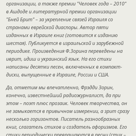
организации, а также премии "Человек года – 2010"
в Ашдоде и литературной премии организации
"Бней Брит" – за укрепление связей Израиля со
странами еврейской диаспоры. Автор пяти
изданных в Израиле книг (готовится к изданию
шестая). Публикуется в израильской и зарубежной
периодике. Произведения Ф.Зорина переведены на
иврит, идиш и украинский язык. На его стихи
написаны десятки песен, включенных в компакт-
диски, выпущенные в Израиле, России и США.
Да, отметим мы впечатленно, Фрэдди Зорин,
конечно, известнейший радиожурналист, да при
этом – поэт плюс прозаик. Человек творчества, он
не замыкается в привычном измерении, а зрит сразу
несколько горизонтов. Писатель разнообразных
книг, слагатель стихов и создатель афоризмов. Его
стихи периодически превращаются в песни (стих –