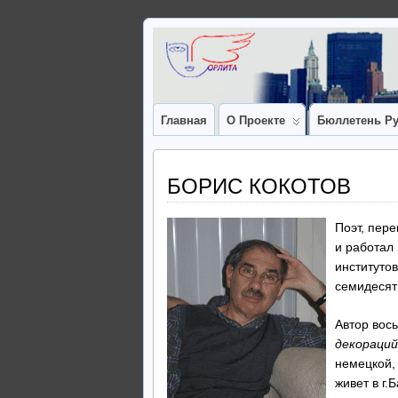
Главная
О Проекте
Бюллетень Ру
БОРИС КОКОТОВ
Поэт, пер
и работал
институто
семидесят
Автор вос
декораций
немецкой,
живет в г.