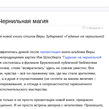
Чернильная магия
1 Response »
я новой книги стихов Веры Зубаревой «Гаданье на чернильной
озвратилась домой после
презентации
книги-альбома Веры
репродукциями картин Изи Шлосберга “
Гадание на чернильной
ая состоялась в филиале Бруклинской публичной библиотеки
рочем, слово “возвратилась” здесь не совсем уместно. Все
и, чувства – всё по-прежнему там, где мы стали зрителями,
 а в душе и соучастниками (не сочтите за манию величия –
опереживания, а отсюда и сопричастности) гармоничного
исполнительского мастерства.
не только и не просто презентация новой книги, прекрасно
ционно. И не просто встреча авторов с читателями. Произошло,