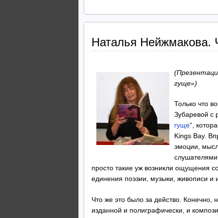
Наталья Нейжмакова. 
(Презентаци
гуще»)
Только что в
Зубаревой с 
гуще
“, котор
Kings Bay. Вп
эмоции, мысл
слушателями,
просто такие уж возникли ощущения с
единения поэзии, музыки, живописи и 
Что же это было за действо. Конечно, 
изданной и полиграфически, и компози