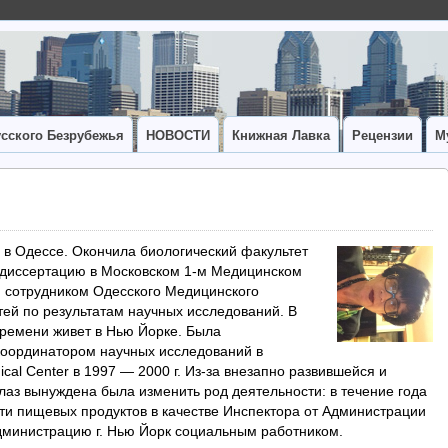
сского Безрубежья
НОВОСТИ
Книжная Лавка
Рецензии
М
 в Одессе. Окончила биологический факультет
 диссертацию в Московском 1-м Медицинском
 сотрудником Одесского Медицинского
тей по результатам научных исследований. В
 времени живет в Нью Йорке. Была
координатором научных исследований в
cal Center в 1997 — 2000 г. Из-за внезапно развившейся и
лаз вынуждена была изменить род деятельности: в течение года
ти пищевых продуктов в качестве Инспектора от Администрации
дминистрацию г. Нью Йорк социальным работником.