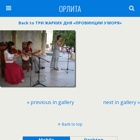
ОРЛИТА
Back to ТРИ ЖАРКИХ ДНЯ «ПРОВИНЦИИ У МОРЯ»
« previous in gallery
next in gallery »
Back to top
Mobile
Desktop