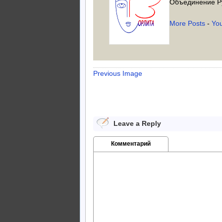
Объединение Р
More Posts
-
Yo
Previous Image
Leave a Reply
Комментарий