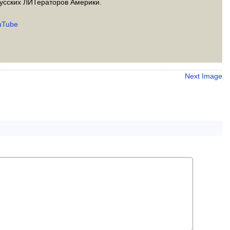
усских ЛИТераторов Америки.
uTube
Next Image