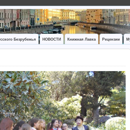
сского Безрубежья
НОВОСТИ
Книжная Лавка
Рецензии
М