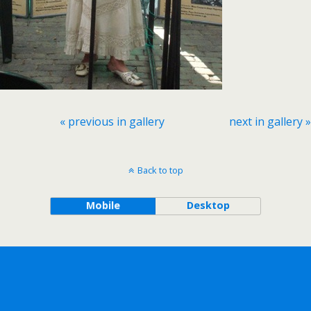
« previous in gallery
next in gallery »
Back to top
Mobile
Desktop