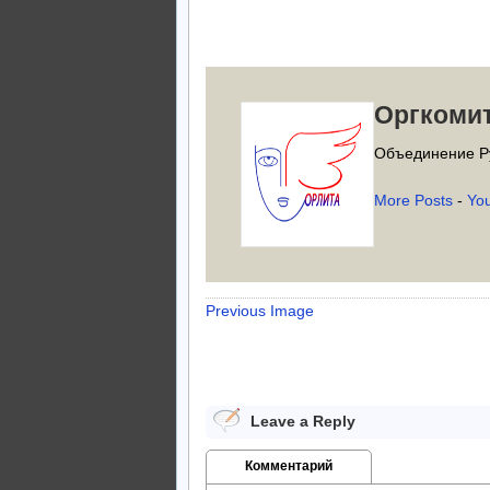
Оргкоми
Объединение Р
More Posts
-
Yo
Previous Image
Leave a Reply
Комментарий