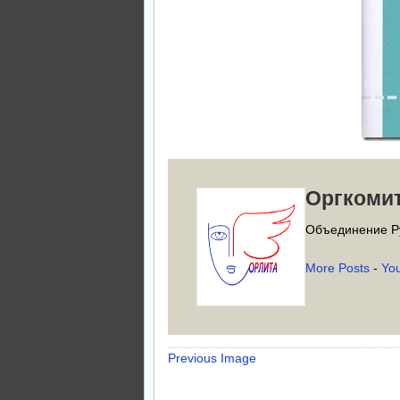
Оргкоми
Объединение Р
More Posts
-
Yo
Previous Image