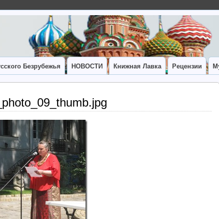
сского Безрубежья
НОВОСТИ
Книжная Лавка
Рецензии
М
i_photo_09_thumb.jpg