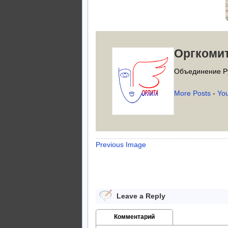
Оргкоми
Объединение Р
More Posts
-
Yo
Previous Image
Leave a Reply
Комментарий