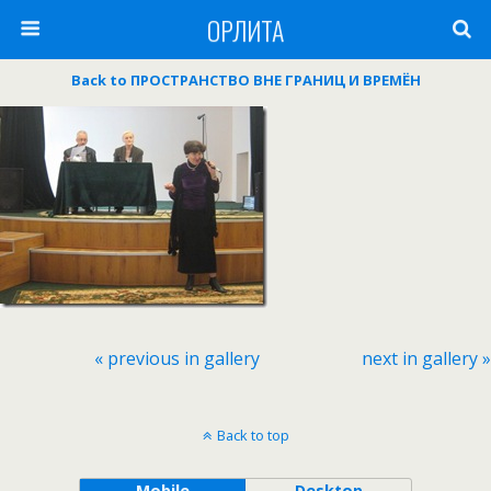
ОРЛИТА
Back to ПРОСТРАНСТВО ВНЕ ГРАНИЦ И ВРЕМЁН
« previous in gallery
next in gallery »
Back to top
Mobile
Desktop