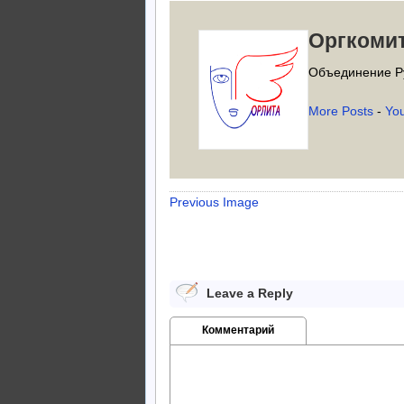
Оргкоми
Объединение Р
More Posts
-
Yo
Previous Image
Leave a Reply
Комментарий