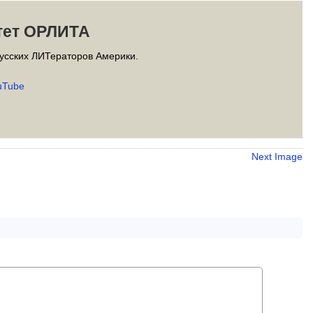
тет ОРЛИТА
усских ЛИТераторов Америки.
uTube
Next Image