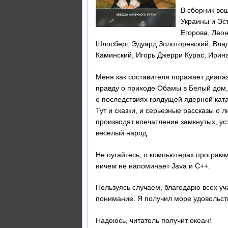
В сборник во
Украины и Эс
Егорова, Лео
Шлосберг, Эдуард Золоторевский, Вла
Каминский, Игорь Джерри Курас, Ири
Меня как составителя поражает диапаз
правду о приходе Обамы в Белый дом,
о последствиях грядущей ядерной ката
Тут и сказки, и серьезные рассказы о
производят впечатление замкнутых, ус
веселый народ.
Не пугайтесь, о компьютерах программ
ничем не напоминает Java и C++.
Пользуясь случаем, благодарю всех уч
понимание. Я получил море удовольст
Надеюсь, читатель получит океан!