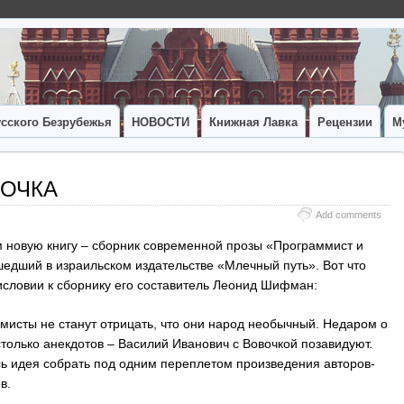
сского Безрубежья
НОВОСТИ
Книжная Лавка
Рецензии
М
БОЧКА
Add comments
 новую книгу – сборник современной прозы «Программист и
шедший в израильском издательстве «Млечный путь». Вот что
исловии к сборнику его составитель Леонид Шифман:
мисты не станут отрицать, что они народ необычный. Недаром о
только анекдотов – Василий Иванович с Вовочкой позавидуют.
сь идея собрать под одним переплетом произведения авторов-
в.