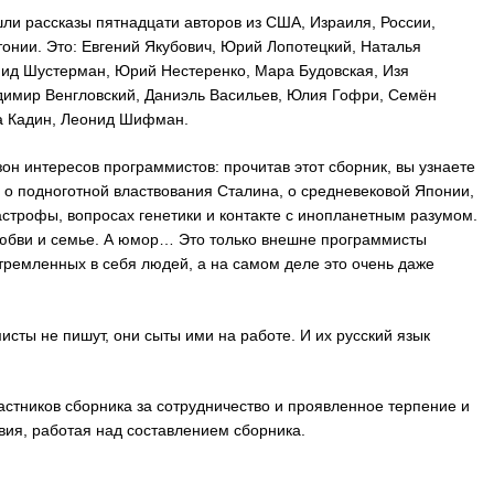
шли рассказы пятнадцати авторов из США, Израиля, России,
тонии. Это: Евгений Якубович, Юрий Лопотецкий, Наталья
нид Шустерман, Юрий Нестеренко, Мара Будовская, Изя
димир Венгловский, Даниэль Васильев, Юлия Гофри, Семён
на Кадин, Леонид Шифман.
он интересов программистов: прочитав этот сборник, вы узнаете
 о подноготной властвования Сталина, о средневековой Японии,
строфы, вопросах генетики и контакте с инопланетным разумом.
 любви и семье. А юмор… Это только внешне программисты
тремленных в себя людей, а на самом деле это очень даже
исты не пишут, они сыты ими на работе. И их русский язык
астников сборника за сотрудничество и проявленное терпение и
вия, работая над составлением сборника.