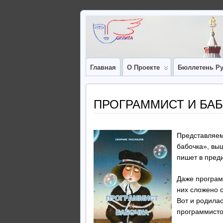
Главная
О Проекте
Бюллетень Ру
ПРОГРАММИСТ И БА
Представляем
бабочка», вы
пишет в пред
Даже програм
них сложено с
Вот и родила
программисто