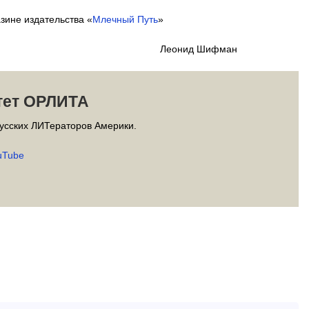
азине издательства «
Млечный Путь
»
д Шифман
тет ОРЛИТА
усских ЛИТераторов Америки.
uTube