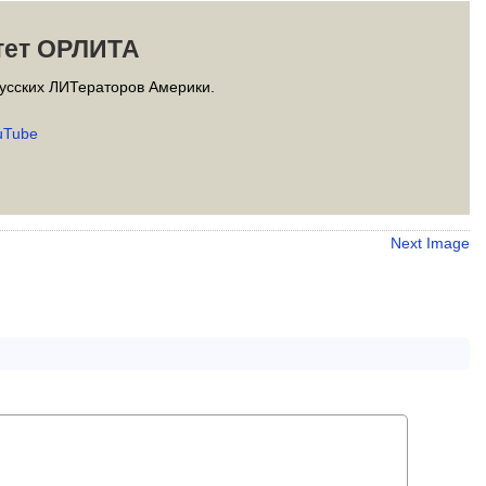
тет ОРЛИТА
усских ЛИТераторов Америки.
uTube
Next Image