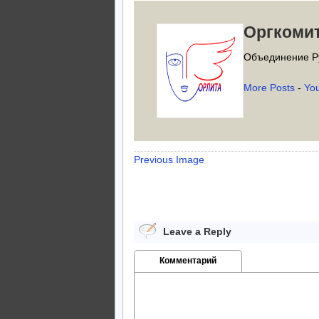
Оргкоми
Объединение Р
More Posts
-
Yo
Previous Image
Leave a Reply
Комментарий