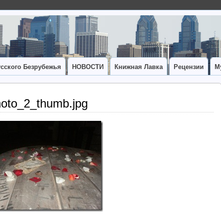
сского Безрубежья
НОВОСТИ
Книжная Лавка
Рецензии
М
oto_2_thumb.jpg