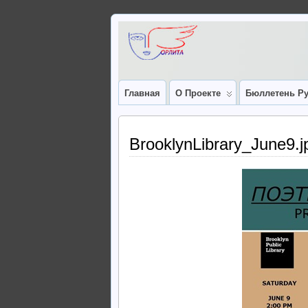
Главная
О Проекте
Бюллетень Ру
BrooklynLibrary_June9.j