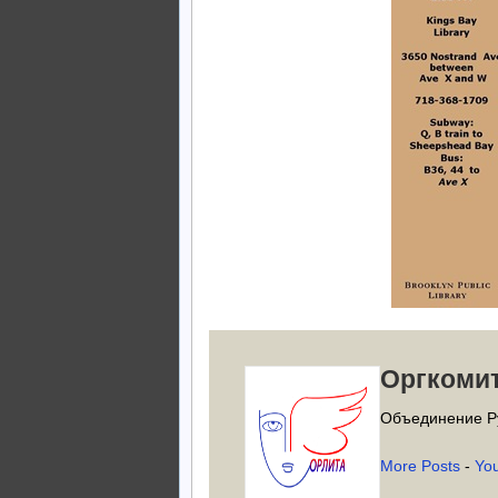
Оргкоми
Объединение Р
More Posts
-
Yo