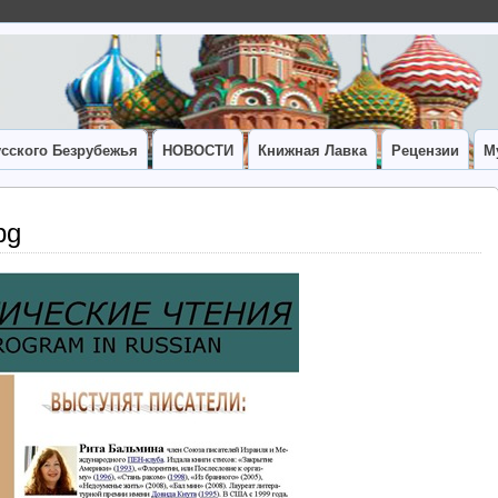
сского Безрубежья
НОВОСТИ
Книжная Лавка
Рецензии
М
pg