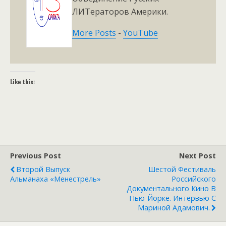
ЛИТераторов Америки.
More Posts
-
YouTube
Like this:
Previous Post
Next Post
Второй Выпуск
Шестой Фестиваль
Альманаха «Менестрель»
Российского
Документального Кино В
Нью-Йорке. Интервью С
Мариной Адамович.