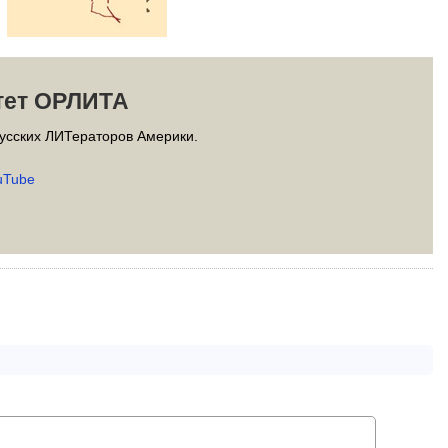
тет ОРЛИТА
усских ЛИТераторов Америки.
uTube