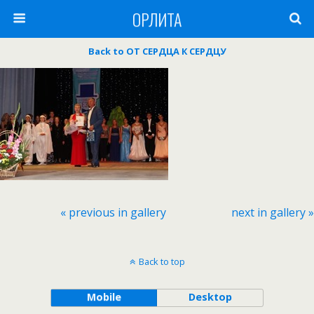
ОРЛИТА
Back to ОТ СЕРДЦА К СЕРДЦУ
« previous in gallery
next in gallery »
Back to top
Mobile
Desktop