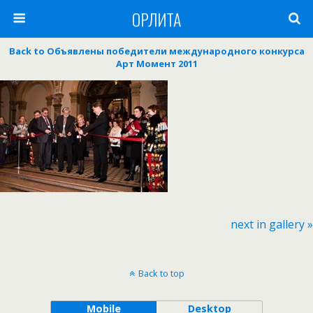
ОРЛИТА
Back to Объявлены победители международного конкурса
Арт Момент 2011
next in gallery »
Back to top
Mobile
Desktop