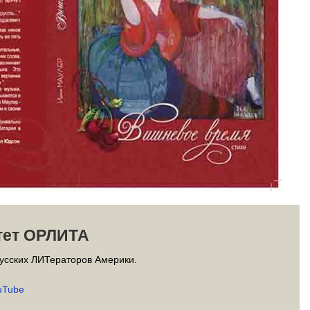
тет ОРЛИТА
усских ЛИТераторов Америки.
uTube