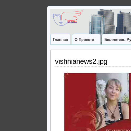
Главная
О Проекте
Бюллетень Ру
vishnianews2.jpg