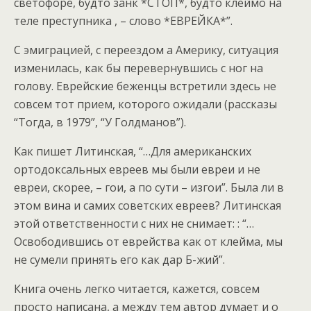
светофоре, будто занк *СТОП*, будто клеймо на
теле преступника , – слово *ЕВРЕЙКА*”.
С эмиграцией, с переездом а Америку, ситуация
изменилась, как бы перевернувшись с ног на
голову. Еврейские беженцы встретили здесь не
совсем тот прием, которого ожидали (рассказы
“Тогда, в 1979”, “У Голдманов”).
Как пишет Литинская, “…Для американских
ортодоксальных евреев мы были евреи и не
евреи, скорее, – гои, а по сути – изгои”. Была ли в
этом вина и самих советских евреев? Литинская
этой ответственности с них не снимает: : “…
Освободившись от еврейства как от клейма, мы
не сумели принять его как дар Б-жий”.
Книга очень легко читается, кажется, совсем
просто написана, а между тем автор думает и о