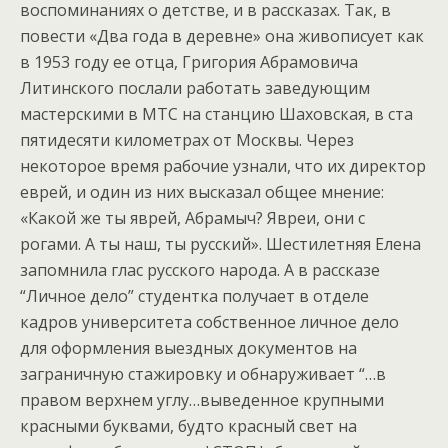
воспоминаниях о детстве, и в рассказах. Так, в
повести «Два года в деревне» она живописует как
в 1953 году ее отца, Григория Абрамовича
Литинского послали работать заведующим
мастерскими в МТС на станцию Шаховская, в ста
пятидесяти километрах от Москвы. Через
некоторое время рабочие узнали, что их директор
еврей, и один из них высказал общее мнение:
«Какой же ты яврей, Абрамыч? Явреи, они с
рогами. А ты наш, ты русский». Шестилетняя Елена
запомнила глас русского народа. А в рассказе
“Личное дело” студентка получает в отделе
кадров университета собственное личное дело
для оформления выездных документов на
заграничную стажировку и обнаруживает “…в
правом верхнем углу…выведенное крупными
красными буквами, будто красный свет на