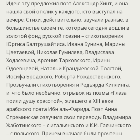
Идею эту предложил поэт Александр Хинт, и она
нашла свой отклик у каждого, кто выступал на
вечере. Стихи, действительно, звучали разные, в
большинстве своем те, которые сегодня вошли в
золотой фонд русской поэзии – стихотворения
Юргиса Балтрушайтиса, Ивана Бунина, Марины
Цветаевой, Николая Гумилева, Владислава
Ходасевича, Арсения Тарковского, Ирины
Одоевцевой, Натальи Крандиевской-Толстой,
Иосифа Бродского, Роберта Рождественского.
Прозвучали стихотворения и Редьярда Киплинга,
и, что было необычно, отрывок из поэмы «Глаза
поили душу красотой», жившего в XIII веке
арабского поэта Ибн аль-Фарида. Поэт Анна
Стреминская озвучила свои переводы Владимира
Жаботинского – с итальянского и К.И. Галчинского
– с польского. Причем вначале были прочтены