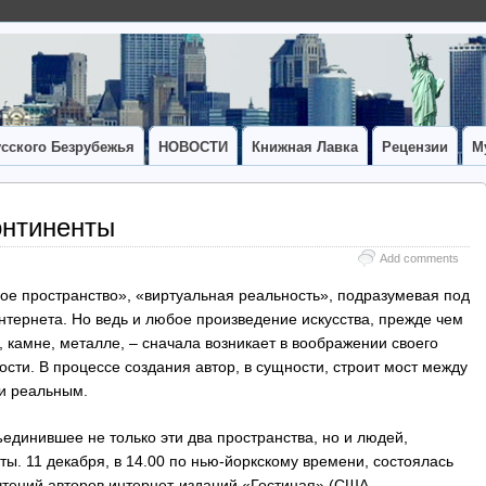
сского Безрубежья
НОВОСТИ
Книжная Лавка
Рецензии
М
онтиненты
Add comments
ое пространство», «виртуальная реальность», подразумевая под
нтернета. Но ведь и любое произведение искусства, прежде чем
х, камне, металле, – сначала возникает в воображении своего
ности. В процессе создания автор, в сущности, строит мост между
и реальным.
единившее не только эти два пространства, но и людей,
ы. 11 декабря, в 14.00 по нью-йоркскому времени, состоялась
чтений авторов интернет-изданий «Гостиная» (США,