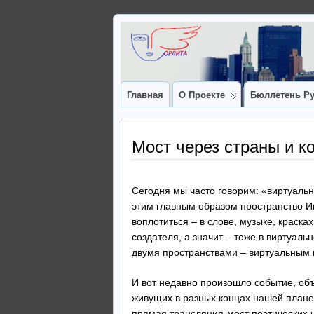
Главная
О Проекте
Бюллетень Ру
Мост через страны и к
Сегодня мы часто говорим: «виртуальн
этим главным образом пространство И
воплотиться – в слове, музыке, краска
создателя, а значит – тоже в виртуаль
двумя пространствами – виртуальным 
И вот недавно произошло событие, объ
живущих в разных концах нашей планет
прямая трансляция-мост поэтических 