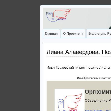
Главная
О Проекте
Бюллетень Ру
Лиана Алавердова. Поэ
Илья Граковский читает поэзию Лиан
Илья Граковский читает п
Оргкоми
Объединение Р