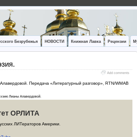
сского Безрубежья
НОВОСТИ
Книжная Лавка
Рецензии
М
зия.
Add comments
ы Алавердовой. Передача «Литературный разговор», RTN/WMAB
оэзию Лианы Алавердовой.
тет ОРЛИТА
усских ЛИТераторов Америки.