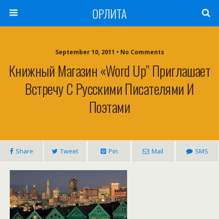
ОРЛИТА
September 10, 2011 • No Comments
Книжный Магазин «Word Up” Приглашает
Встречу С Русскими Писателями И
Поэтами
Share
Tweet
Pin
Mail
SMS