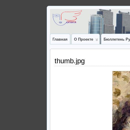
Главная
О Проекте
Бюллетень Ру
thumb.jpg