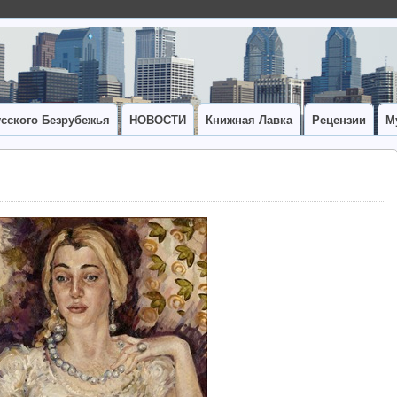
сского Безрубежья
НОВОСТИ
Книжная Лавка
Рецензии
М