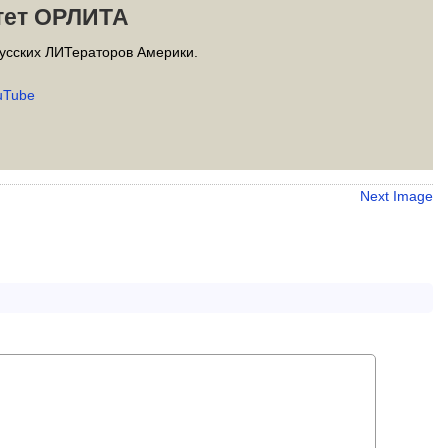
тет ОРЛИТА
усских ЛИТераторов Америки.
uTube
Next Image