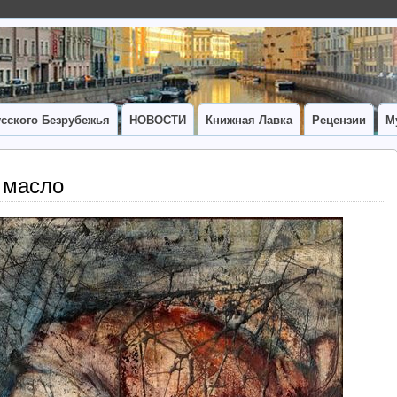
сского Безрубежья
НОВОСТИ
Книжная Лавка
Рецензии
М
, масло