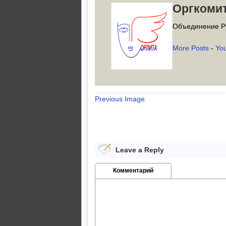
Оргкоми
Объединение Р
More Posts
-
Yo
Previous Image
Leave a Reply
Комментарий