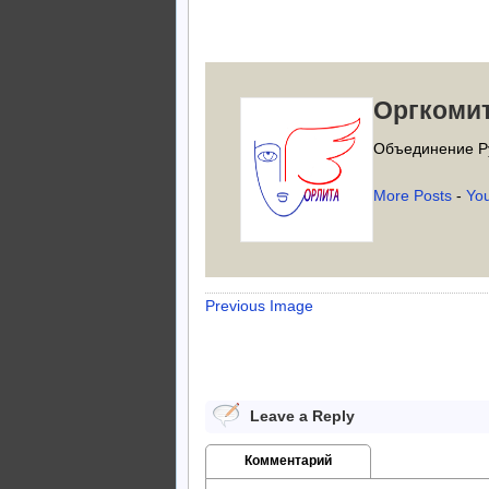
Оргкоми
Объединение Р
More Posts
-
Yo
Previous Image
Leave a Reply
Комментарий