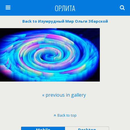
ОРЛИТА
Back to Изумрудный Мир Ольги Збарской
« previous in gallery
Back to top
Mobile
Desktop