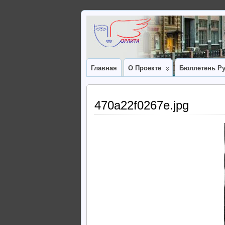
Главная
О Проекте
Бюллетень Ру
470a22f0267e.jpg