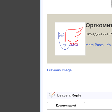
Оргкоми
Объединение Р
More Posts
-
Yo
Previous Image
Leave a Reply
Комментарий