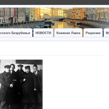
сского Безрубежья
НОВОСТИ
Книжная Лавка
Рецензии
М