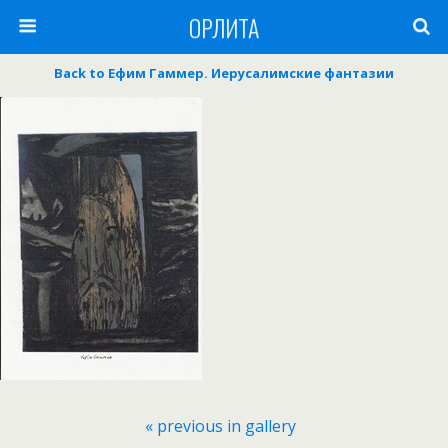
ОРЛИТА
Back to Ефим Гаммер. Иерусалимские фантазии
« previous in gallery