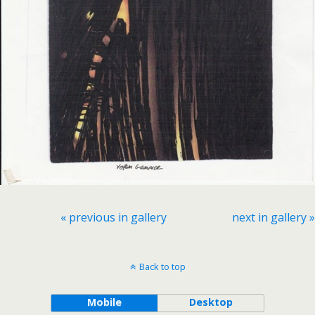
« previous in gallery
next in gallery »
Back to top
Mobile
Desktop