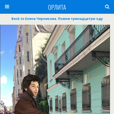
ОРЛИТА
Back to Елена Черникова. Помни тринадцатую оду