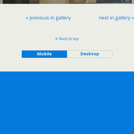
« previous in gallery
next in gallery »
Back to top
Mobile
Desktop