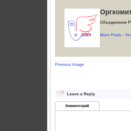
Оргкоми
Объединение Р
More Posts
-
Yo
Previous Image
Leave a Reply
Комментарий