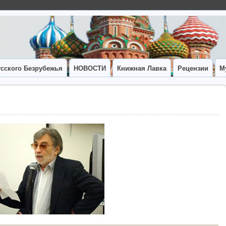
сского Безрубежья
НОВОСТИ
Книжная Лавка
Рецензии
М