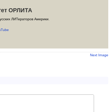
тет ОРЛИТА
усских ЛИТераторов Америки.
uTube
Next Image