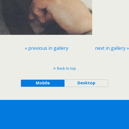
« previous in gallery
next in gallery »
Back to top
Mobile
Desktop