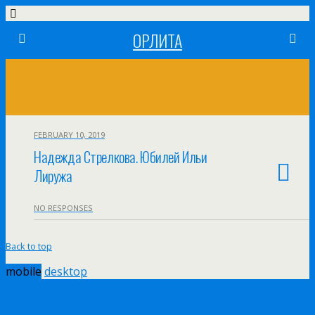
ОРЛИТА
FEBRUARY 10, 2019
Надежда Стрелкова. Юбилей Ильи
Лиружа
NO RESPONSES
Back to top
mobile
desktop