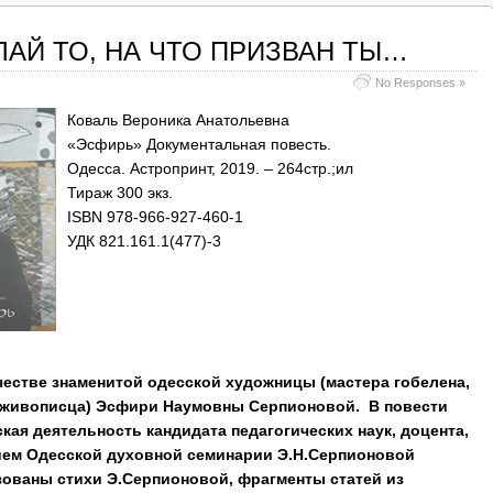
ЕЛАЙ ТО, НА ЧТО ПРИЗВАН ТЫ…
No Responses »
Коваль Вероника Анатольевна
«Эсфирь» Документальная повесть.
Одесса. Астропринт, 2019. – 264стр.;ил
Тираж 300 экз.
ISBN 978-966-927-460-1
УДК 821.161.1(477)-3
честве знаменитой одесской
художницы (мастера гобелена,
и живописца) Эсфири Наумовны Серпионовой.
В повести
кая деятельность кандидата педагогических наук, доцента,
ем Одесской духовной семинарии Э.Н.Серпионовой
зованы стихи Э.Серпионовой, фрагменты статей из