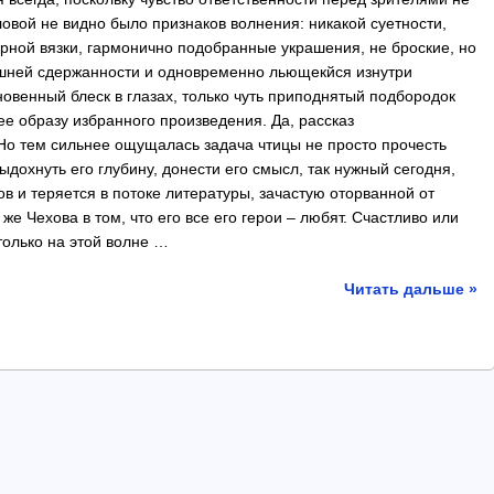
овой не видно было признаков волнения: никакой суетности,
рной вязки, гармонично подобранные украшения, не броские, но
ешней сдержанности и одновременно льющекйся изнутри
овенный блеск в глазах, только чуть приподнятый подбородок
е образу избранного произведения. Да, рассказ
Но тем сильнее ощущалась задача чтицы не просто прочесть
выдохнуть его глубину, донести его смысл, так нужный сегодня,
ов и теряется в потоке литературы, зачастую оторванной от
е Чехова в том, что его все его герои – любят. Счастливо или
 только на этой волне …
Читать дальше »