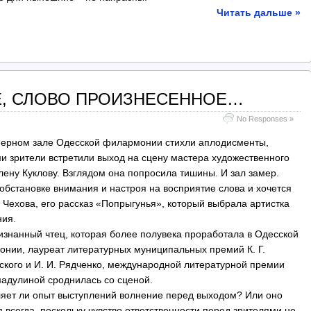
Читать дальше »
, СЛОВО ПРОИЗНЕСЕННОЕ…
No Responses »
ерном зале Одесской филармонии стихли аплодисменты,
и зрители встретили выход на сцену мастера художественного
лену Куклову. Взглядом она попросила тишины. И зал замер.
 обстановке внимания и настроя на восприятие слова и хочется
 Чехова, его рассказ «Попрыгунья», который выбрала артистка
ния.
изнанный чтец, которая более полувека проработала в Одесской
нии, лауреат литературных муниципальных премий К. Г.
ского и И. И. Рядченко, международной литературной премии
мадулиной сроднилась со сценой.
яет ли опыт выступлений волнение перед выходом? Или оно
я всегда, поскольку чувство ответственности перед зрителями не