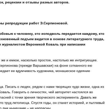
ок, рецензии и отзывы разных авторов.
ны репродукции работ Э.Серпионовой.
любовью к человеку, это исподволь передается каждому, кто
дохновенный подъем видится в основе литературного труда,
и журналистом Вероникой Коваль при написании
.
о же и емкое, насколько простое, настолько же интригующее.
Серпионова (прежде Варшавская) на фоне сотканного ею
редает ее вдумчивость художника, монашеское одеяние
. Писать о людях, рядом с нами творящих чудо жизни, одна из
оваль. Говорить о личностях, чей авторитет настоялся во
пасней с точки зрения творческого эксперимента. Давать же
то труд летописца. Спустя годы, он станет историей, и пытливый
что дни нынешние – не напрасны.