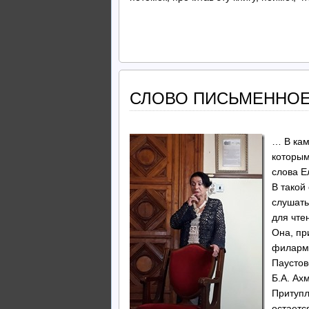
СЛОВО ПИСЬМЕННОЕ
… В кам
которым
слова Е
В такой
слушать
для чте
Она, пр
филармо
Паустов
Б.А. Ах
Притупл
остаетс