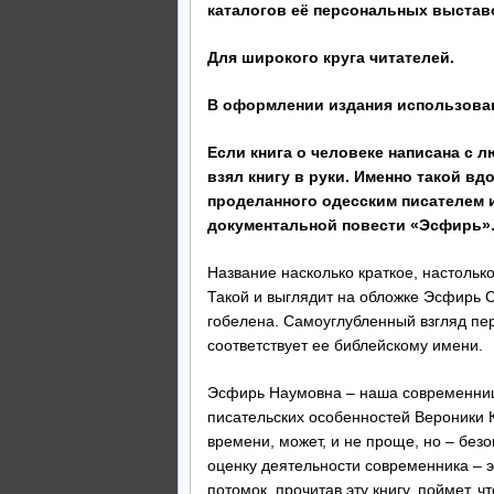
каталогов её персональных выстав
Для широкого круга читателей.
В оформлении издания использова
Если книга о человеке написана с 
взял книгу в руки. Именно такой в
проделанного одесским писателем 
документальной повести «Эсфирь»
Название насколько краткое, настольк
Такой и выглядит на обложке Эсфирь 
гобелена. Самоуглубленный взгляд пе
соответствует ее библейскому имени.
Эсфирь Наумовна – наша современница
писательских особенностей Вероники К
времени, может, и не проще, но – безо
оценку деятельности современника – э
потомок, прочитав эту книгу, поймет, 