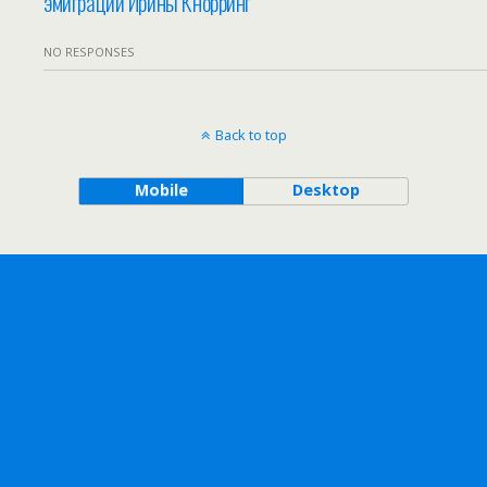
эмиграции Ирины Кнорринг
NO RESPONSES
Back to top
Mobile
Desktop