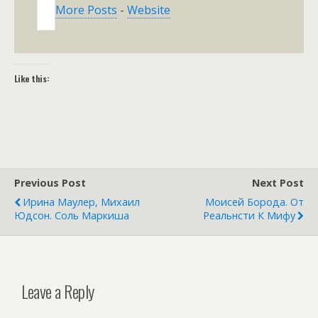
More Posts
-
Website
Like this:
Previous Post
Next Post
Ирина Маулер, Михаил
Моисей Борода. От
Юдсон. Соль Маркиша
Реальнсти К Мифу
Leave a Reply