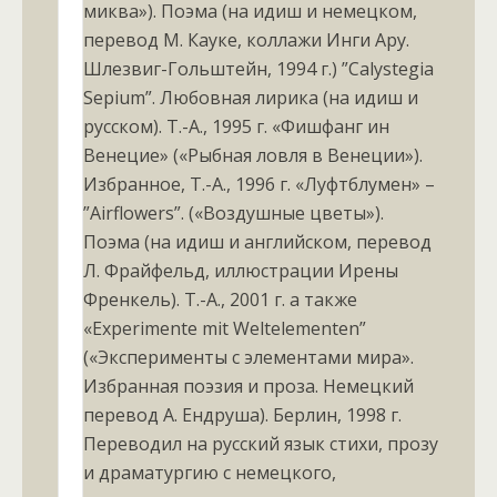
миква»). Поэма (на идиш и немецком,
перевод М. Кауке, коллажи Инги Ару.
Шлезвиг-Гольштейн, 1994 г.) ”Calystegia
Sepium”. Любовная лирика (на идиш и
русском). Т.-А., 1995 г. «Фишфанг ин
Венецие» («Рыбная ловля в Венеции»).
Избранное, Т.-А., 1996 г. «Луфтблумен» –
”Airflowers”. («Воздушные цветы»).
Поэма (на идиш и английском, перевод
Л. Фрайфельд, иллюстрации Ирены
Френкель). Т.-А., 2001 г. а также
«Experimente mit Weltelementen”
(«Эксперименты с элементами мира».
Избранная поэзия и проза. Немецкий
перевод А. Ендруша). Берлин, 1998 г.
Переводил на русский язык стихи, прозу
и драматургию с немецкого,