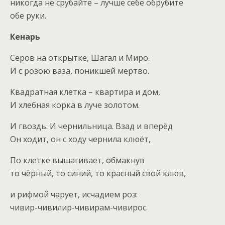
никогда не срубайте – лучше себе обрубите
обе руки.
Кенарь
Серов на открытке, Шагал и Миро.
И с розою ваза, поникшей мертво.
Квадратная клетка – квартира и дом,
И хлебная корка в луче золотом.
И гвоздь. И чернильница. Взад и вперёд
Он ходит, он с ходу чернила клюёт,
По клетке вышагивает, обмакнув
то чёрный, то синий, то красный свой клюв,
и рифмой чарует, исчадием роз:
чивир-чивилир-чивирам-чивирос.