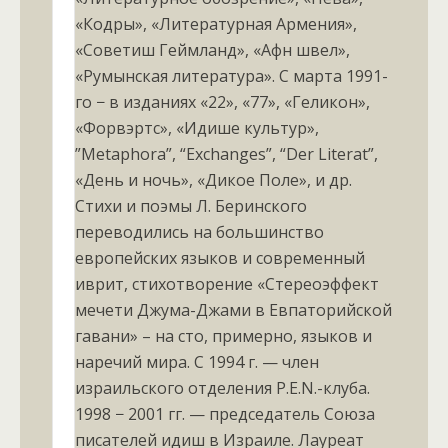
«Кодры», «Литературная Армения»,
«Советиш Геймланд», «Афн швел»,
«Румынская литература». С марта 1991-
го − в изданиях «22», «77», «Геликон»,
«Форвэртс», «Идише культур»,
”Меtaphora”, “Exchanges”, “Der Literat”,
«День и ночь», «Дикое Поле», и др.
Стихи и поэмы Л. Беринского
переводились на большинство
европейских языков и современный
иврит, стихотворение «Стереоэффект
мечети Джума-Джами в Евпаторийской
гавани» – на сто, примерно, языков и
наречий мира. С 1994 г. — член
израильского отделения P.E.N.-клуба.
1998 − 2001 гг. — председатель Союза
писателей идиш в Израиле. Лауреат