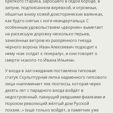
крепкого старика, заросшего в седой бороде, в
зипуне, подпоясанном верёвкой, и огромных,
обшитых внизу кожей доисторических валенках,
как будто снятых с ноги неандертальца. С
особенным удовольствием «дворник» выметает
на раскисшую дорожку несколько перьев,
занесённых ветром из разорённого гнезда
чёрного ворона. Иван Алексеевич подходит к
нему «как солдат к генералу», и они говорят о
смерти «какого-то Ивана Ильича».
У входа в зал ожидания поставлена гипсовая
статуя. Скульптурная лепка надменного гипсового
лица «напоминает лик поэтессы, которая через
десять лет с парадного входа войдёт в
недостроенный, пахнущий увядшими фиалками и
порохом революций жёлтый дом Русской
поэзии…» (ещё только войдёт, а памятник уже