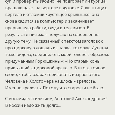
суп и проверить заодно, не подгорает ли курица,
вращающаяся на вертеле в духовке. Сняв птицу с
вертела и отломив хрустящее крылышко, она
снова садится за компьютер и заканчивает
прерванную работу, глядя в телевизор. В
результате письмо я получаю на совершенно
другую тему. Не связанный с текстом заголовок
про цирковую лошадь из парка, которую Дунская
тоже видела, соединился в моей голове с образом,
придуманным Горюшкиным: «Но старый конь,
привыкший к цирковой арене…». В итоге точное
слово, чтобы охарактеризовать возраст этого
Человека и Холстомера нашлось – зрелость.
Именно зрелость. Потому что старости не было.
С восьмидесятилетием, Анатолий Александрович!
В России надо жить долго…