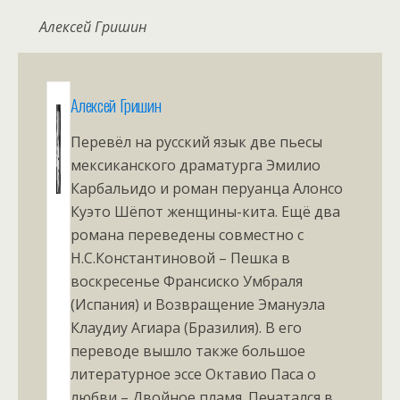
Алексей Гришин
Алексей Гришин
Перевёл на русский язык две пьесы
мексиканского драматурга Эмилио
Карбальидо и роман перуанца Алонсо
Куэто Шёпот женщины-кита. Ещё два
романа переведены совместно с
Н.С.Константиновой – Пешка в
воскресенье Франсиско Умбраля
(Испания) и Возвращение Эмануэла
Клаудиу Агиара (Бразилия). В его
переводе вышло также большое
литературное эссе Октавио Паса о
любви – Двойное пламя. Печатался в