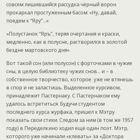
совсем лишившийся рассудка чёрный ворон
прокаркал простуженным басом: «Ну, давай,
поедем к “Яру”…»
«Полустанок “Яръ”, теряя очертания и краски,
медленно, как в полусне, растворился в золотой
бездне мартовского дня».
Вот такой сон (или полусон) с форточками в чужие
сны, в целую библиотеку чужих снов… и – в
собственное творчество, которое уже не втянешь
в спор и не заластишь. Выделенное курсивом,
принадлежит Пастернаку. С Пастернаком ему
удалось встретиться. Будучи студентом
последнего курса журфака, пришел к Мэтру
показать свои стихи. Следом за ним (в том же 1957
году) в Переделкино ходил ещё один поэт. Мэтр,
которого уже начинали «клевать» за «Доктора