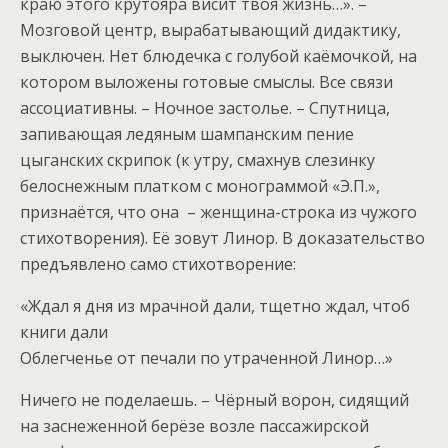
краю этого крутояра висит твоя жизнь…». –
Мозговой центр, вырабатывающий дидактику,
выключен. Нет блюдечка с голубой каёмочкой, на
котором выложены готовые смыслы. Все связи
ассоциативны. – Ночное застолье. – Спутница,
запивающая ледяным шампанским пение
цыганских скрипок (к утру, смахнув слезинку
белоснежным платком с монограммой «Э.П.»,
признаётся, что она – женщина-строка из чужого
стихотворения). Её зовут Линор. В доказательство
предъявлено само стихотворение:
«Ждал я дня из мрачной дали, тщетно ждал, чтоб
книги дали
Облегченье от печали по утраченной Линор…»
Ничего не поделаешь. – Чёрный ворон, сидящий
на заснеженной берёзе возле пассажирской