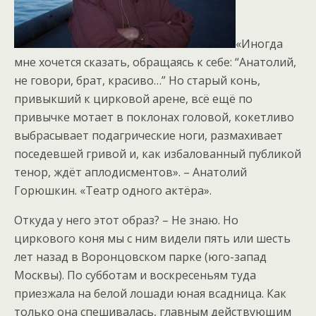
«Иногда
мне хочется сказать, обращаясь к себе: “Анатолий,
не говори, брат, красиво…” Но старый конь,
привыкший к цирковой арене, всё ещё по
привычке мотает в поклонах головой, кокетливо
выбрасывает подагрические ноги, размахивает
поседевшей гривой и, как избалованный публикой
тенор, ждёт аплодисментов». – Анатолий
Горюшкин. «Театр одного актёра».
Откуда у него этот образ? – Не знаю. Но
циркового коня мы с ним видели пять или шесть
лет назад в Воронцовском парке (юго-запад
Москвы). По субботам и воскресеньям туда
приезжала на белой лошади юная всадница. Как
только она спешивалась, главным действующим